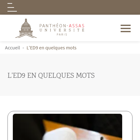
Logo
Aller au contenu principal
FIL D'ARIANE
Accueil
L'ED9 en quelques mots
L'ED9 EN QUELQUES MOTS
Contenu