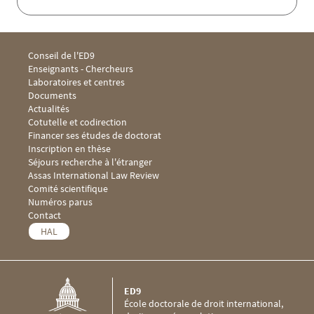
Menu footer ED9 1
Conseil de l'ED9
Enseignants - Chercheurs
Laboratoires et centres
Documents
Menu footer ED9 2
Actualités
Cotutelle et codirection
Financer ses études de doctorat
Inscription en thèse
Séjours recherche à l'étranger
Menu footer ED9 3
Assas International Law Review
Comité scientifique
Numéros parus
Menu footer ED9 4
Contact
HAL
ED9
École doctorale de droit international,