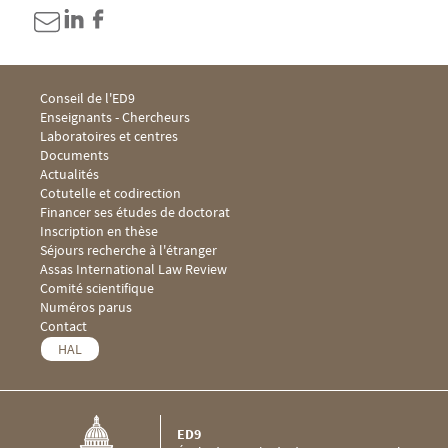
Menu footer ED9 1
Conseil de l'ED9
Enseignants - Chercheurs
Laboratoires et centres
Documents
Menu footer ED9 2
Actualités
Cotutelle et codirection
Financer ses études de doctorat
Inscription en thèse
Séjours recherche à l'étranger
Menu footer ED9 3
Assas International Law Review
Comité scientifique
Numéros parus
Menu footer ED9 4
Contact
HAL
ED9