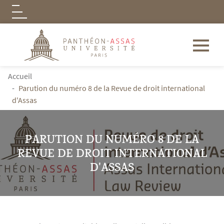
Logo
Aller au contenu principal
FIL D'ARIANE
Accueil
Parution du numéro 8 de la Revue de droit international
d'Assas
PARUTION DU NUMÉRO 8 DE LA
REVUE DE DROIT INTERNATIONAL
D'ASSAS