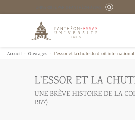
Menu liste site Custom EN
RECHERCHER
UNIVERSITÉ PARIS-PANTHÉON-ASSAS
Logo
Aller au contenu principal
FIL D'ARIANE
Accueil
Ouvrages
L’essor et la chute du droit internationa
L’ESSOR ET LA CHU
UNE BRÈVE HISTOIRE DE LA COD
1977)