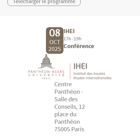
Télécharger le programme
08
IHEI
17h -19h
OCT
Conférence
2025
Centre
Panthéon -
Salle des
Conseils, 12
place du
Panthéon
75005 Paris