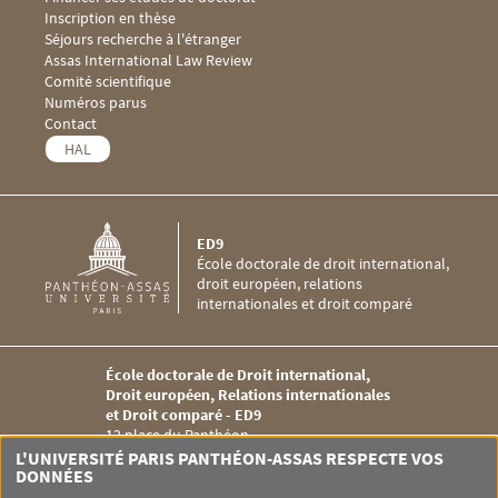
Inscription en thèse
Séjours recherche à l'étranger
Menu footer ED9 3
Assas International Law Review
Comité scientifique
Numéros parus
Menu footer ED9 4
Contact
HAL
ED9
École doctorale de droit international,
droit européen, relations
internationales et droit comparé
École doctorale de Droit international,
Droit européen, Relations internationales
et Droit comparé - ED9
12 place du Panthéon
75005 PARIS
L'UNIVERSITÉ PARIS PANTHÉON-ASSAS RESPECTE VOS
Tél. +33 (0)1 44 41 55 15
DONNÉES