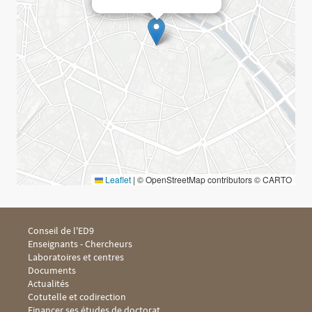
Leaflet
|
© OpenStreetMap contributors © CARTO
Menu footer ED9 1
Conseil de l'ED9
Enseignants - Chercheurs
Laboratoires et centres
Documents
Menu footer ED9 2
Actualités
Cotutelle et codirection
Financer ses études de doctorat