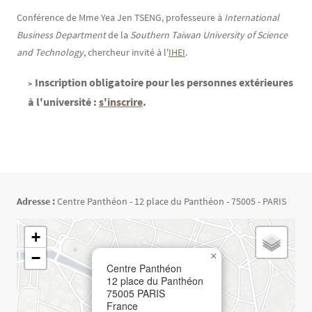
Contenu
Texte
Conférence de Mme Yea Jen TSENG, professeure à
International
Business Department
de la
Southern Taiwan University of Science
and Technology
, chercheur invité à l'
IHEI
.
Inscription obligatoire pour les personnes extérieures
à l'université :
s'inscrire
.
Adresse :
Centre Panthéon - 12 place du Panthéon - 75005 - PARIS
Géolocalisation
+
−
×
Centre Panthéon
12 place du Panthéon
75005
PARIS
France