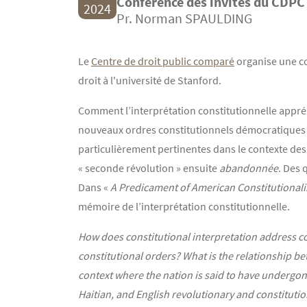
Conférence des invités du CDPC
2024
Pr. Norman SPAULDING
Contenu
Texte
Le
Centre de droit public comparé
organise une co
droit à l'université de Stanford.
Comment l’interprétation constitutionnelle appréh
nouveaux ordres constitutionnels démocratiques ? Q
particulièrement pertinentes dans le contexte des
« seconde révolution » ensuite
abandonnée
. Des 
Dans «
A Predicament of American Constitutional
mémoire de l’interprétation constitutionnelle.
How does constitutional interpretation address con
constitutional orders? What is the relationship b
context where the nation is said to have undergon
Haitian, and English revolutionary and constituti