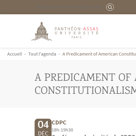
Menu liste site Custom EN
RECHERCHER
UNIVERSITÉ PARIS-PANTHÉON-ASSAS
Logo
Aller au contenu principal
FIL D'ARIANE
Accueil
Tout l'agenda
A Predicament of American Constitu
A PREDICAMENT OF
CONSTITUTIONALIS
04
CDPC
18h-19h30
DÉC