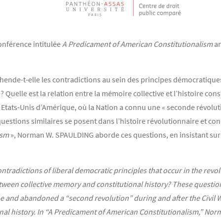
nférence intitulée
A Predicament of American Constitutionalism
a
ende-t-elle les contradictions au sein des principes démocratiques
uelle est la relation entre la mémoire collective et l’histoire cons
 Etats-Unis d’Amérique, où la Nation a connu une « seconde révolut
questions similaires se posent dans l’histoire révolutionnaire et con
ism
», Norman W. SPAULDING aborde ces questions, en insistant sur le
tradictions of liberal democratic principles that occur in the revo
etween collective memory and constitutional history? These question
e and abandoned a “second revolution” during and after the Civil Wa
onal history. In “A Predicament of American Constitutionalism,” Nor