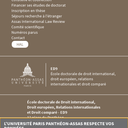
Financer ses études de doctorat
Inscription en thèse
Séjours recherche à l'étranger
Menu footer ED9 3
Assas International Law Review
Comité scientifique
Numéros parus
Menu footer ED9 4
Contact
HAL
ED9
École doctorale de droit international,
droit européen, relations
internationales et droit comparé
École doctorale de Droit international,
Droit européen, Relations internationales
et Droit comparé - ED9
12 place du Panthéon
75005 PARIS
L'UNIVERSITÉ PARIS PANTHÉON-ASSAS RESPECTE VOS
Tél. +33 (0)1 44 41 55 15