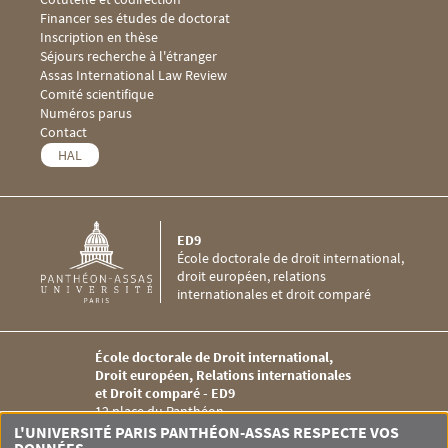
Financer ses études de doctorat
Inscription en thèse
Séjours recherche à l'étranger
Menu footer ED9 3
Assas International Law Review
Comité scientifique
Numéros parus
Menu footer ED9 4
Contact
HAL
ED9
École doctorale de droit international,
droit européen, relations
internationales et droit comparé
École doctorale de Droit international,
Droit européen, Relations internationales
et Droit comparé - ED9
12 place du Panthéon
75005 PARIS
L'UNIVERSITÉ PARIS PANTHÉON-ASSAS RESPECTE VOS
Tél. +33 (0)1 44 41 55 15