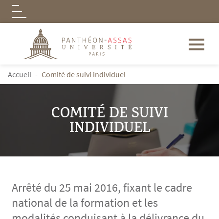
Logo
Aller au contenu principal
FIL D'ARIANE
Accueil
Comité de suivi individuel
COMITÉ DE SUIVI
INDIVIDUEL
Arrêté du 25 mai 2016, fixant le cadre
national de la formation et les
modalités conduisant à la délivrance du